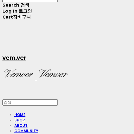
Search
검색
Log In
로그인
Cart
장바구니
vem.ver
HOME
SHOP
ABOUT
COMMUNITY