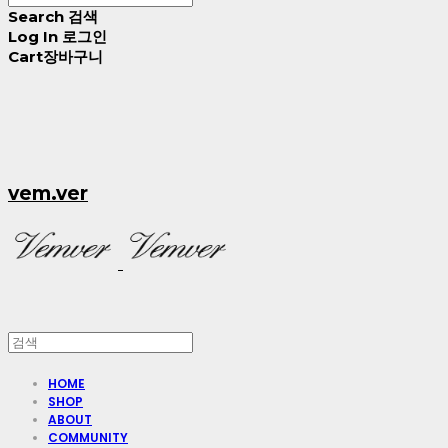
Search
검색
Log In
로그인
Cart
장바구니
vem.ver
HOME
SHOP
ABOUT
COMMUNITY